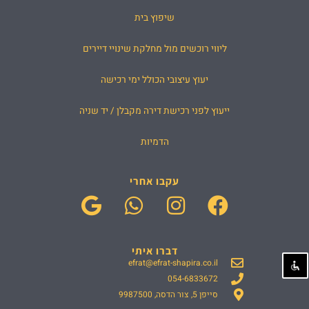
שיפוץ בית
ליווי רוכשים מול מחלקת שינויי דיירים
יעוץ עיצובי הכולל ימי רכישה
ייעוץ לפני רכישת דירה מקבלן / יד שניה
הדמיות
עקבו אחרי
G
W
I
F
o
h
n
a
o
a
s
c
דברו איתי
g
t
t
e
efrat@efrat-shapira.co.il
l
s
a
054-6833672
b
סייפן 5, צור הדסה, 9987500
e
a
g
o