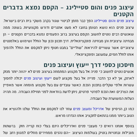
הוסף קו תחתון לקישורים
format_underlined
עיצוב פנים והום סטיילינג – הקסם נמצא בדברים
סמן קישורים
font_download
הקטנים
עיצוב פנים והום סטיילינג
הפך כבר מזמן לביטוי שגור בקרב משקי בית רבים בישראל.
לאפס
cached
עיצוב פנים הוא נושא הטומן בחובו לא מעט אתגרים ודורש מקצועיות. בשונה ממה
את
שאנשים רבים נוטים לחשוב הקסם בעיצוב ברוב הפעמים נמצא בדברים הקטנים – הן
כל
מבחינה עיצובית והן מבחינה פונקציונאלית. דרך תכנון נכון של החלל ושימוש באלמנטים
האפשרויות
עיצוביים אשר עשויים להיראות "שוליים" במבט חטוף ניתן למקסם את החלל ולהפוך
אותו לחלל חמים, עמעוצב ופונקציונאלי.
חיסכון כספי דרך ייעוץ ועיצוב פנים
אנשים נוטים לחשוב כי פניה אל בעל מקצוע המתמחה בעיצוב פנים לא יהווה יותר מנזק
לארנק, אך לא כך הדבר. פנייה אל בעל מקצוע לשם
ייעוץ ועיצוב פנים
יכולה לחסוך
עשרות אלפי שקלים בתכנון הנכס. כאשר עובדים עם בעל מקצוע מומחה אשר מאפיין
את הצרכים ואת הנכס לפרטי פרטים, ניתן לדעת בוודאות לפני תחילת העבודה. מה תהיה
העלות המשוערת של העבודה.
כמו כן, הניסיון של
אדריכל ומעצב פנים
עוזר לנו למקסם את החלל שלנו ולהוציא את
הטוב ביותר ממנו בהתאם לתקציב אותו הגדרנו מראש.
בנוסף אנחנו רואים כי מעצבי פנים ואדריכלים הינם בעלי כוח קנייה חזק ברשתות
מובילות ובחנויות בוטיק בעולמות העיצוב –הם נהנים ממחירים מוזלים למגוון רחב של