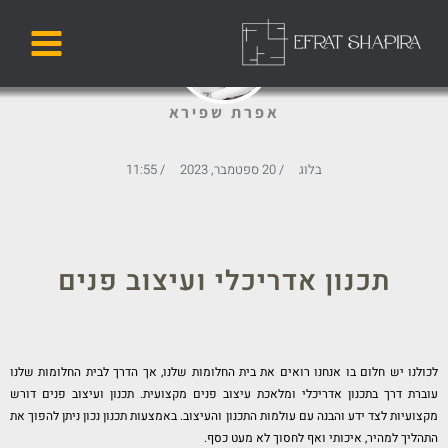
ילוג
תוכן
השבת את ההבזקים
visibility_off
אפרת שפירא
סמן כותרות
title
צבע רקע
settings
בלוג
/
20 ספטמבר, 2023
/
11:55
זום (הקטנה)
zoom_out
זום (הגדלה)
zoom_in
הקטנת גופן
תכנון אדריכלי ועיצוב פנים
remove_circle_outline
הגדלת גופן
add_circle_outline
גופן קריא
spellcheck
לכולנו יש חלום בו אנחנו רואים את בית החלומות שלנו, אך הדרך לבית החלומות שלנו
ניגודיות בהירה
brightness_high
עוברת דרך בתכנון אדריכלי ומלאכת עיצוב פנים מקצועית. תכנון ועיצוב פנים דורש
ניגודיות כהה
brightness_low
מקצועיות לצד ידע והבנה עם עולמות התכנון והעיצוב. באמצעות תכנון נכון ניתן להפוך את
התהליך למהיר, איכותי ואף לחסוך לא מעט כסף.