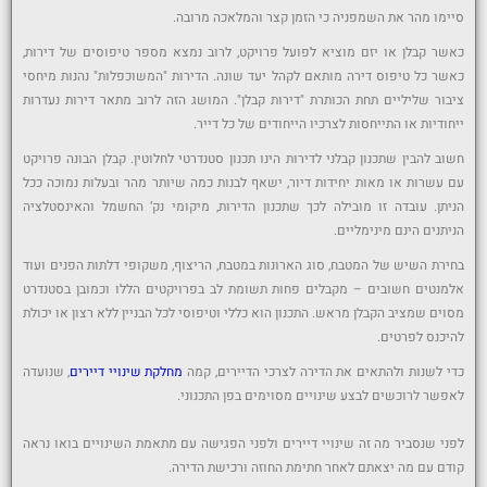
סיימו מהר את השמפניה כי הזמן קצר והמלאכה מרובה.
כאשר קבלן או יזם מוציא לפועל פרויקט, לרוב נמצא מספר טיפוסים של דירות,
כאשר כל טיפוס דירה מותאם לקהל יעד שונה. הדירות "המשוכפלות" נהנות מיחסי
ציבור שליליים תחת הכותרת "דירות קבלן". המושג הזה לרוב מתאר דירות נעדרות
ייחודיות או התייחסות לצרכיו הייחודים של כל דייר.
חשוב להבין שתכנון קבלני לדירות הינו תכנון סטנדרטי לחלוטין. קבלן הבונה פרויקט
עם עשרות או מאות יחידות דיור, ישאף לבנות כמה שיותר מהר ובעלות נמוכה ככל
הניתן. עובדה זו מובילה לכך שתכנון הדירות, מיקומי נק‘ החשמל והאינסטלציה
הניתנים הינם מינימליים.
בחירת השיש של המטבח, סוג הארונות במטבח, הריצוף, משקופי דלתות הפנים ועוד
אלמנטים חשובים – מקבלים פחות תשומת לב בפרויקטים הללו וכמובן בסטנדרט
מסוים שמציב הקבלן מראש. התכנון הוא כללי וטיפוסי לכל הבניין ללא רצון או יכולת
להיכנס לפרטים.
כדי לשנות ולהתאים את הדירה לצרכי הדיירים, קמה
מחלקת שינויי דיירים
, שנועדה
לאפשר לרוכשים לבצע שינויים מסוימים בפן התכנוני.
לפני שנסביר מה זה שינויי דיירים ולפני הפגישה עם מתאמת השינויים בואו נראה
קודם עם מה יצאתם לאחר חתימת החוזה ורכישת הדירה.