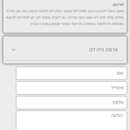
לסיכום:
חשוב מאוד להגיע בראש פתוח לכל נושא השינויים ולפנות לנושא הזה זמן, הדירה
שלכם עולה לכם לא מעט כסף וצריכה גם לשרת אתכם לכן יש להתייחס לנושא
בסבלנות, לא לחסוך בשאלות, ולהיעזר באנשי מקצוע במקרה הצורך.
אז מה היה לנו
ש
ם
א
י
מ
ט
י
ל
י
פ
ה
ל
ו
ו
ן
ד