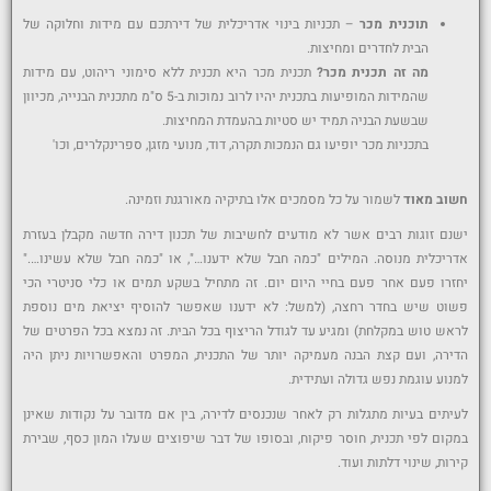
תוכנית מכר
– תכניות בינוי אדריכלית של דירתכם עם מידות וחלוקה של
הבית לחדרים ומחיצות.
מה זה תכנית מכר?
תכנית מכר היא תכנית ללא סימוני ריהוט, עם מידות
שהמידות המופיעות בתכנית יהיו לרוב נמוכות ב-5 ס"מ מתכנית הבנייה, מכיוון
שבשעת הבניה תמיד יש סטיות בהעמדת המחיצות.
בתכניות מכר יופיעו גם הנמכות תקרה, דוד, מנועי מזגן, ספרינקלרים, וכו'
חשוב מאוד
לשמור על כל מסמכים אלו בתיקיה מאורגנת וזמינה.
ישנם זוגות רבים אשר לא מודעים לחשיבות של תכנון דירה חדשה מקבלן בעזרת
אדריכלית מנוסה. המילים "כמה חבל שלא ידענו…", או "כמה חבל שלא עשינו…."
יחזרו פעם אחר פעם בחיי היום יום. זה מתחיל בשקע תמים או כלי סניטרי הכי
פשוט שיש בחדר רחצה, (למשל: לא ידענו שאפשר להוסיף יציאת מים נוספת
לראש טוש במקלחת) ומגיע עד לגודל הריצוף בכל הבית. זה נמצא בכל הפרטים של
הדירה, ועם קצת הבנה מעמיקה יותר של התכנית, המפרט והאפשרויות ניתן היה
למנוע עוגמת נפש גדולה ועתידית.
לעיתים בעיות מתגלות רק לאחר שנכנסים לדירה, בין אם מדובר על נקודות שאינן
במקום לפי תכנית, חוסר פיקוח, ובסופו של דבר שיפוצים שעלו המון כסף, שבירת
קירות, שינוי דלתות ועוד.