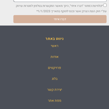
ע
ה
*בלחיצת כפתור "דברו איתי", הינך מאשר התקשרות בטלפון למטרות שיווק
ה
ס
עפ"י חוק הגנת הצרכן אשר נכנס לתוקף בתאריך 1/1/2023*
כ
דברו איתי
מ
ה
ניווט באתר
ראשי
אודות
פרויקטים
בלוג
יצירת קשר
מפת אתר