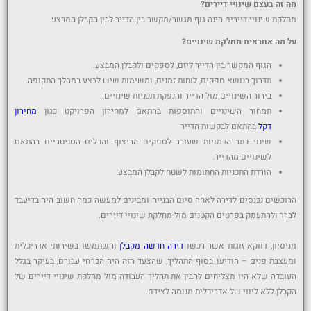
מה זה בעצם שינויי דיירים?
מחלקת שינויי דיירים הינה גוף מגשר/מקשר בין הדייר לבין הקבלן המבצע.
על מה אחראית מחלקת שינויים?
הגוף המקשר בין הדייר ליזם, לספקים ולקבלן המבצע.
תדרוך בנושא ספקים, לוחות זמנים, ומשימות שיש לבצע במהלך התקופה.
בירור השינויים מול הדייר והנפקת תכניות שינויים.
תמחור השינויים והתוספות בהתאם למחירון הפרויקט כגון
מחירון
דקל
בהתאם לבקשות הדייר
שינוי כתב הכמויות שעובר לספקים הריצוף והכלים הסניטריים בהתאם
לשינויים מהדייר.
הורדת התכניות החתומות לשטח לקבלן המבצע.
הרוכשים נכנסים לדירה לאחר סיום הבנייה ומבינים למעשה כמה חשוב היה בדיעבד
לברר ולהתעמק בפרטים הקטנים מול מחלקת שינויי דיירים.
מניסיון, דווקא זוגות אשר רכשו
דירה חדשה מקבלן
והשתמשו בשירותי אדריכלית
ומעצבת פנים – הודיעו בסוף התהליך, שהצעד הזה היה הכרחי עבורם, בעיקר בגלל
העובדה שלא היו מצליחים להבין את תהליך העבודה מול מחלקת שינויי דיירים של
הקבלן ללא ליווי של אדריכלית מנוסה לצידם.