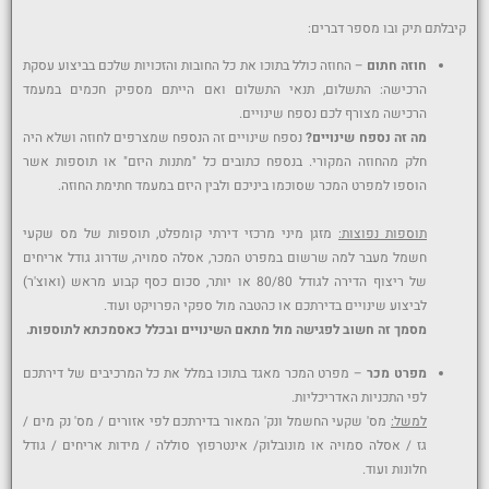
קיבלתם תיק ובו מספר דברים:
חוזה חתום
– החוזה כולל בתוכו את כל החובות והזכויות שלכם בביצוע עסקת
הרכישה: התשלום, תנאי התשלום ואם הייתם מספיק חכמים במעמד
הרכישה מצורף לכם נספח שינויים.
מה זה נספח שינויים?
נספח שינויים זה הנספח שמצרפים לחוזה ושלא היה
חלק מהחוזה המקורי. בנספח כתובים כל "מתנות היזם" או תוספות אשר
הוספו למפרט המכר שסוכמו ביניכם ולבין היזם במעמד חתימת החוזה.
תוספות נפוצות:
מזגן מיני מרכזי דירתי קומפלט, תוספות של מס שקעי
חשמל מעבר למה שרשום במפרט המכר, אסלה סמויה, שדרוג גודל אריחים
של ריצוף הדירה לגודל 80/80 או יותר, סכום כסף קבוע מראש (ואוצ'ר)
לביצוע שינויים בדירתכם או כהטבה מול ספקי הפרויקט ועוד.
מסמך זה חשוב לפגישה מול מתאם השינויים ובכלל כאסמכתא לתוספות.
מפרט מכר
– מפרט המכר מאגד בתוכו במלל את כל המרכיבים של דירתכם
לפי התכניות האדריכליות.
למשל:
מס' שקעי החשמל ונק' המאור בדירתכם לפי אזורים / מס' נק מים /
גז / אסלה סמויה או מונובלוק/ אינטרפוץ סוללה / מידות אריחים / גודל
חלונות ועוד.