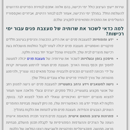
הוסף קו תחתון לקישורים
format_underlined
שירות ייעוץ העיצוב כולל ימי רכישה, בהם אלווה אתכם לבחירת הפריטים הדרושים
סמן קישורים
font_download
להשלמת החלל. במהלך ימי הרכישה, אעזור לכם לבחור רהיטים, אביזרים ואקססוריז
המשלימים את התוכנית ומתאימים לתקציב שלכם.
לאפס
cached
למה כדאי לשכור את שרותיה של מעצבת פנים עבור ימי
את
רכישות?
כל
ידע ומומחיות:
למעצבות פנים יש את הידע, ההכשרה והניסיון בעיצוב חללים
האפשרויות
פרקטיים ואסתטיים. מעצבת פנים יכולה לעזור לקבל החלטות מושכלות בעת
רכישת מוצרים לבית שלך, ולהבטיח שהכל יעבוד יחד בצורה חלקה.
חיסכון בזמן ובעלויות:
לשכור את שירותיה של
מעצבת פנים
יכולה למעשה
לחסוך זמן וכסף בטווח הארוך. מעצבת פנים תעזור להימנע מטעויות יקרות
על ידי הכוונה למוצרים הנכונים ולהבטיח שהכל מתאים כמו שצריך, ולהימנע
מהטרחה של צורך להחזיר פריטים שלא עובדים בחלל שלך.
גישה למשאבים וידע נרחב בתעשייה:
למעצבת פנים יש גישה למגוון רחב
של אנשי מקצוע בתעשייה, כולל ספקים, יצרנים ובעלי מלאכה אשר תעזור
למצוא מוצרים ייחודיים ואיכותיים שאולי לא תוכל למצוא לבד. בנוסף,
הלקוח לא תמיד יודע מה האפשרויות שלו, מה ניתן לעשות מבחינת החומרים
השונים, הצבעים והמידות. מעצבת פנים תדע להנחות את הלקוח בתהליך.
פתרונות עיצוב מותאם אישית:
מעצבת פנים תיצור תכנית מותאמת אישית
העונה על הצרכים וההעדפות הספציפיות עד לקבלת תכנון מושלם, מבחינת
מראה, תחושה, פונקציונליות ופרקטיות ולשביעות רצונו המלאה של הלקוח