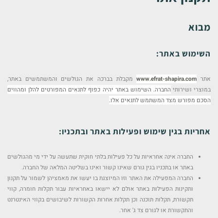
הוסף קו תחתון לקישורים
format_underlined
סמן קישורים
font_download
מבוא
לאפס
cached
את
השימוש באתר:
כל
האפשרויות
אתר
www.efrat-shapira.com
מקבלת בברכה את הגולשים והמשתמשים באתר,
במוצרי ושירותי
החברה. השימוש באתר יהיה כפוף לתנאים המפורטים להלן ומהווים
הסכם מפורש מצד המשתמש לתנאים
אלו.
אחריות בגין שימוש ופעילות באתר ובתכניו:
החברה אינה אחראיות על כל פעילות בלתי חוקית שתעשה על ידי מי מהגולשים
באתר או בתכניו בגין גורם שאינו קשור ואינו בשליטה המלאה של החברה.
החברה המפעילה את האתר וזו המיוצגת בו יעשו את מאמציהן לשמור על תקנון
ותקינות הפעילות באתר אולם לא יישאו באחראיות עבור תקלות חומרה, קווי
תקשורת, תקלות תוכנה וכן תקלות אחרות הקשורות לשיבושים בקווי האינטרנט
והתקשורת או לגורם צד ג' אחר.