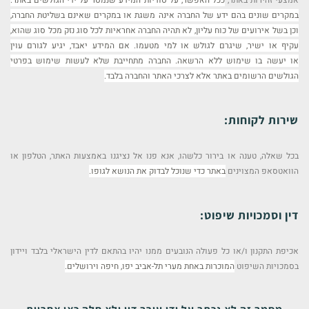
אמצעי זהירות באתר,
ככל האפשר, על סודיות המידע שנמסר על ידי הגולשים באתר.
במקרים שונים בהם ידע של החברה אינה
משגת או במקרים שאינם בשליטת החברה,
וכן בשל אירועים של כוח עליון, לא תהיה החברה אחראיות לכל
סוג נזק מכל סוג שהוא,
עקיף או ישיר, שיגרם לגולש או למי מטעמו. אם המידע יאבד, יגיע לגורם עוין
או
יעשה בו שימוש ללא הרשאה. החברה מתחייבת שלא לעשות שימוש בפרטי
הגולשים הרשומים באתר אלא
לצרכי האתר והחברה בלבד.
שירות לקוחות:
בכל שאלה, טענה או בירור כלשהו, אנא פנו אל נציגנו באמצעות האתר, הטלפון או
הוואטסאפ המצוינים
באתר כדי שנוכל לבדוק את הנושא לגופו.
דין וסמכויות שיפוט:
אכיפת התקנון ו/או כל פעולה הנובעים ממנו יהיו בהתאם לדין הישראלי בלבד ויידון
בסמכויות השיפוט
המוכרות באחת מערי תל-אביב יפו, חיפה וירושלים.
מסמך זה לא נכתב על ידי עורך דין ולא חלה כאן אחריות