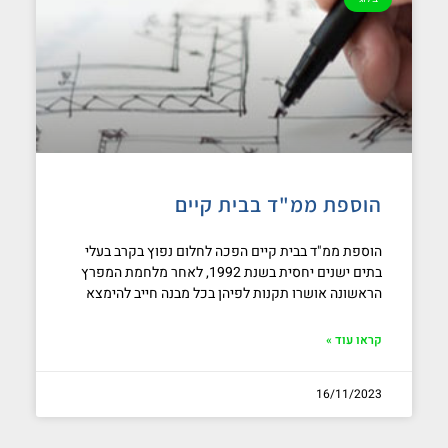
הוסף קו תחתון לקישורים
format_underlined
סמן קישורים
font_download
לאפס
cached
את
כל
האפשרויות
הוספת ממ"ד בבית קיים
הוספת ממ"ד בבית קיים הפכה לחלום נפוץ בקרב בעלי
בתים ישנים יחסית בשנת 1992, לאחר מלחמת המפרץ
הראשונה אושרו תקנות לפיהן בכל מבנה חייב להימצא
קראו עוד »
16/11/2023